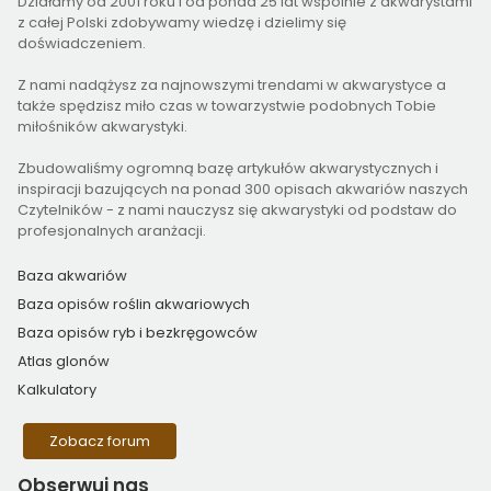
Działamy od 2001 roku i od ponad 25 lat wspólnie z akwarystami
z całej Polski zdobywamy wiedzę i dzielimy się
doświadczeniem.
Z nami nadążysz za najnowszymi trendami w akwarystyce a
także spędzisz miło czas w towarzystwie podobnych Tobie
miłośników akwarystyki.
Zbudowaliśmy ogromną bazę artykułów akwarystycznych i
inspiracji bazujących na ponad 300 opisach akwariów naszych
Czytelników - z nami nauczysz się akwarystyki od podstaw do
profesjonalnych aranżacji.
Baza akwariów
Baza opisów roślin akwariowych
Baza opisów ryb i bezkręgowców
Atlas glonów
Kalkulatory
Zobacz forum
Obserwuj
nas