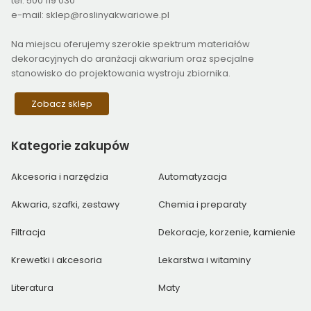
tel: 500 119 030
e-mail: sklep@roslinyakwariowe.pl
Na miejscu oferujemy szerokie spektrum materiałów
dekoracyjnych do aranżacji akwarium oraz specjalne
stanowisko do projektowania wystroju zbiornika.
Zobacz sklep
Kategorie
zakupów
Akcesoria i narzędzia
Automatyzacja
Akwaria, szafki, zestawy
Chemia i preparaty
Filtracja
Dekoracje, korzenie, kamienie
Krewetki i akcesoria
Lekarstwa i witaminy
Literatura
Maty