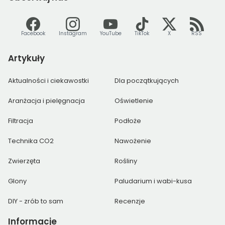
Facebook
Instagram
YouTube
TikTok
X
RSS
Artykuły
Aktualności i ciekawostki
Dla początkujących
Aranżacja i pielęgnacja
Oświetlenie
Filtracja
Podłoże
Technika CO2
Nawożenie
Zwierzęta
Rośliny
Glony
Paludarium i wabi-kusa
DIY - zrób to sam
Recenzje
Informacje