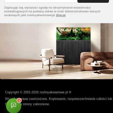
Zapisując się, wyrażasz zgodę na otrzymywanie wiadomości
marketingowych na podany adres e-mail. Administratorem danych
osobowych jest roslinyakwariowe.pl.
Więcej
Copyright © 2001-2026 roslinyakwariowe.pl ®
Wszelkie prawa zastrzeżone. Kopiowanie, rozpowszechnianie całości lub
fragmentów strony zabronione.