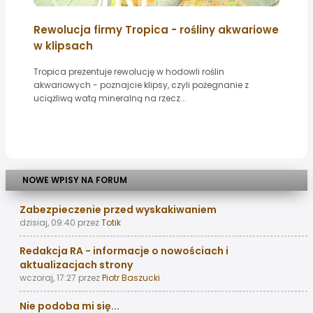
Rewolucja firmy Tropica - rośliny akwariowe
w klipsach
Tropica prezentuje rewolucję w hodowli roślin
akwariowych - poznajcie klipsy, czyli pożegnanie z
uciążliwą watą mineralną na rzecz...
NOWE WPISY NA FORUM
Zabezpieczenie przed wyskakiwaniem
dzisiaj, 09:40
przez
Totik
Redakcja RA - informacje o nowościach i
aktualizacjach strony
wczoraj, 17:27
przez
Piotr Baszucki
Nie podoba mi się...