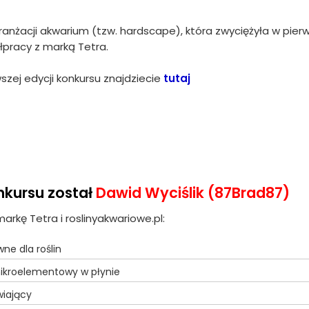
anżacji akwarium (tzw. hardscape), która zwyciężyła w pier
łpracy z marką Tetra.
szej edycji konkursu znajdziecie
tutaj
nkursu został
Dawid Wyciślik (87Brad87)
kę Tetra i roslinyakwariowe.pl:
ne dla roślin
mikroelementowy w płynie
wiający