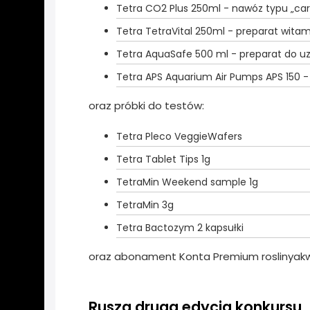
Tetra CO2 Plus 250ml - nawóz typu „car
Tetra TetraVital 250ml - preparat witami
Tetra AquaSafe 500 ml - preparat do uz
Tetra APS Aquarium Air Pumps APS 150 
oraz próbki do testów:
Tetra Pleco VeggieWafers
Tetra Tablet Tips 1g
TetraMin Weekend sample 1g
TetraMin 3g
Tetra Bactozym 2 kapsułki
oraz abonament Konta Premium roslinyakwa
Rusza druga edycja konkursu