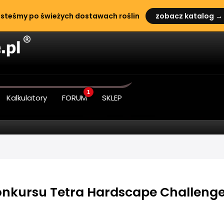
steśmy po świeżych dostawach roślin
zobacz katalog →
1
Kalkulatory
FORUM
SKLEP
konkursu Tetra Hardscape Challeng