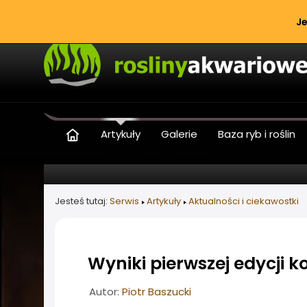
Je
Artykuły
Galerie
Baza ryb i roślin
Jesteś tutaj:
Serwis
Artykuły
Aktualności i ciekawostki
Wyniki pierwszej edycji 
Informacje o artykule
Autor:
Piotr Baszucki