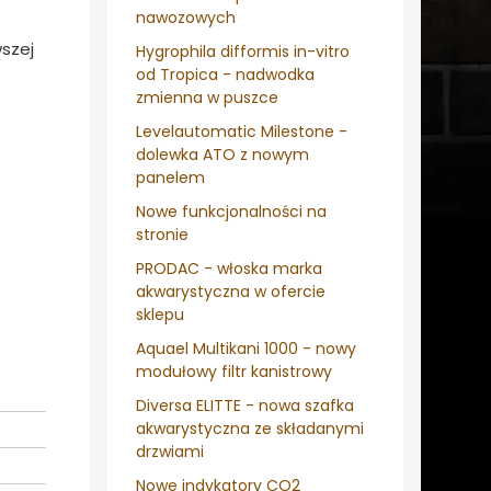
nawozowych
wszej
Hygrophila difformis in-vitro
od Tropica - nadwodka
zmienna w puszce
Levelautomatic Milestone -
dolewka ATO z nowym
panelem
Nowe funkcjonalności na
stronie
PRODAC - włoska marka
akwarystyczna w ofercie
sklepu
Aquael Multikani 1000 - nowy
modułowy filtr kanistrowy
Diversa ELITTE - nowa szafka
akwarystyczna ze składanymi
drzwiami
Nowe indykatory CO2