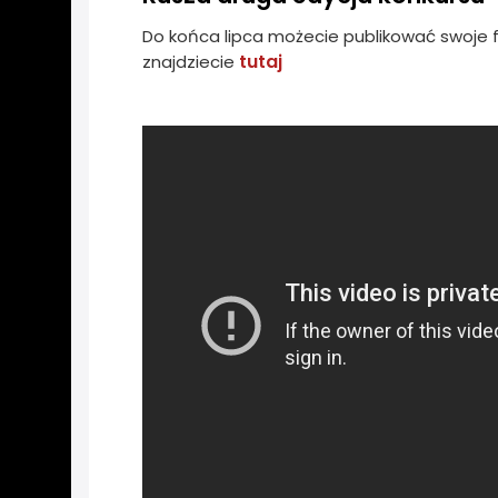
Do końca lipca możecie publikować swoje fot
tutaj
znajdziecie