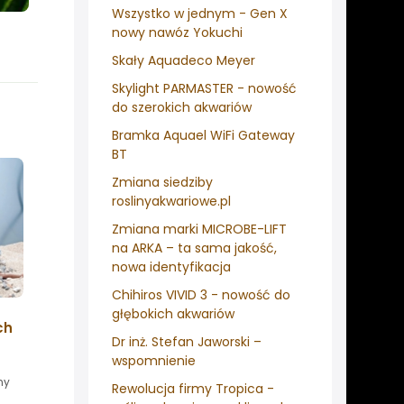
Wszystko w jednym - Gen X
nowy nawóz Yokuchi
Skały Aquadeco Meyer
Skylight PARMASTER - nowość
do szerokich akwariów
Bramka Aquael WiFi Gateway
BT
Zmiana siedziby
roslinyakwariowe.pl
Zmiana marki MICROBE-LIFT
na ARKA – ta sama jakość,
nowa identyfikacja
Chihiros VIVID 3 - nowość do
głębokich akwariów
ch
Dr inż. Stefan Jaworski –
wspomnienie
ny
Rewolucja firmy Tropica -