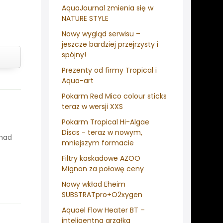
AquaJournal zmienia się w
NATURE STYLE
Nowy wygląd serwisu –
jeszcze bardziej przejrzysty i
spójny!
Prezenty od firmy Tropical i
Aqua-art
Pokarm Red Mico colour sticks
teraz w wersji XXS
Pokarm Tropical Hi-Algae
Discs - teraz w nowym,
onad
mniejszym formacie
Filtry kaskadowe AZOO
Mignon za połowę ceny
Nowy wkład Eheim
SUBSTRATpro+O2xygen
Aquael Flow Heater BT –
inteligentna grzałka