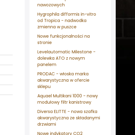
nawozowych
Hygrophila difformis in-vitro
od Tropica - nadwodka
zmienna w puszce
Nowe funkcjonalności na
stronie
Levelautomatic Milestone -
dolewka ATO z nowym
panelem
PRODAC - włoska marka
akwarystyczna w ofercie
sklepu
Aquael Multikani 1000 - nowy
modułowy filtr kanistrowy
Diversa ELITTE - nowa szafka
akwarystyczna ze składanymi
drzwiami
Nowe indykatory CO2