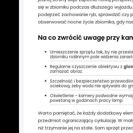
się w zbiorniku podczas dłuższego wyjazd
podejrzeć zachowanie ryb, sprawdzić czy p
obserwować nocne życie zbiornika, gdy na
Na co zwrócić uwagę przy ka
Umieszczenie sprzętu tak, by nie przesł
zbiorniku roślinnym pole widzenia zaras
Regularne czyszczenie obiektywu z
glo
zamazać obraz.
Szczelność i bezpieczeństwo przewodów
ociekową, żeby woda nie spływała do gn
Oświetlenie - kamery podwodne wyma
powstaną w godzinach pracy lamp.
Warto pamiętać, że każdy dodatkowy elemen
przedmiot ograniczający cyrkulację. W mał
niż trzymanie jej na stałe. Sam sprzęt pr