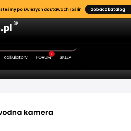
steśmy po świeżych dostawach roślin
zobacz katalog →
1
Kalkulatory
FORUM
SKLEP
wodna kamera