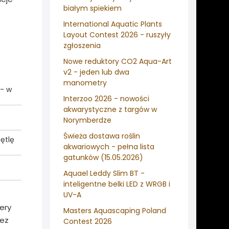
białym spiekiem
International Aquatic Plants
Layout Contest 2026 - ruszyły
zgłoszenia
Nowe reduktory CO2 Aqua-Art
v2 - jeden lub dwa
manometry
 - w
Interzoo 2026 - nowości
akwarystyczne z targów w
Norymberdze
Świeża dostawa roślin
ętlę
akwariowych - pełna lista
gatunków (15.05.2026)
Aquael Leddy Slim BT -
inteligentne belki LED z WRGB i
UV-A
ery
Masters Aquascaping Poland
bez
Contest 2026