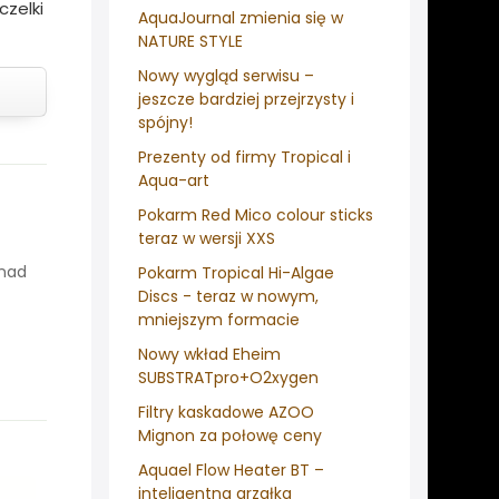
czelki
AquaJournal zmienia się w
NATURE STYLE
Nowy wygląd serwisu –
jeszcze bardziej przejrzysty i
spójny!
Prezenty od firmy Tropical i
Aqua-art
Pokarm Red Mico colour sticks
teraz w wersji XXS
onad
Pokarm Tropical Hi-Algae
Discs - teraz w nowym,
mniejszym formacie
Nowy wkład Eheim
SUBSTRATpro+O2xygen
Filtry kaskadowe AZOO
Mignon za połowę ceny
Aquael Flow Heater BT –
inteligentna grzałka