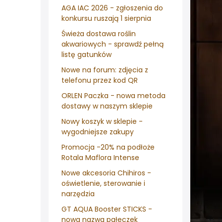
AGA IAC 2026 - zgłoszenia do
konkursu ruszają 1 sierpnia
Świeża dostawa roślin
akwariowych - sprawdź pełną
listę gatunków
Nowe na forum: zdjęcia z
telefonu przez kod QR
ORLEN Paczka - nowa metoda
dostawy w naszym sklepie
Nowy koszyk w sklepie -
wygodniejsze zakupy
Promocja -20% na podłoże
Rotala Maflora Intense
Nowe akcesoria Chihiros -
oświetlenie, sterowanie i
narzędzia
GT AQUA Booster STICKS -
nowa nazwa pałeczek