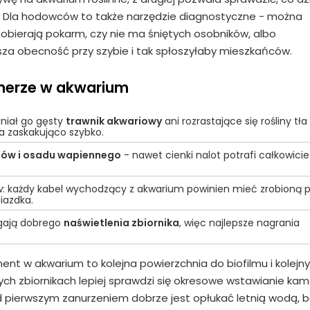
u. Dla hodowców to także narzędzie diagnostyczne - można
obierają pokarm, czy nie ma śniętych osobników, albo
sza obecność przy szybie i tak spłoszyłaby mieszkańców.
merze w akwarium
aniał go gęsty
trawnik akwariowy
ani rozrastające się rośliny tła
ta zaskakująco szybko.
nów i osadu wapiennego
- nawet cienki nalot potrafi całkowicie
: każdy kabel wychodzący z akwarium powinien mieć zrobioną p
iazdka.
gają dobrego
naświetlenia zbiornika
, więc najlepsze nagrania
t w akwarium to kolejna powierzchnia do biofilmu i kolejny
ych zbiornikach lepiej sprawdzi się okresowe wstawianie kam
zed pierwszym zanurzeniem dobrze jest opłukać letnią wodą, 