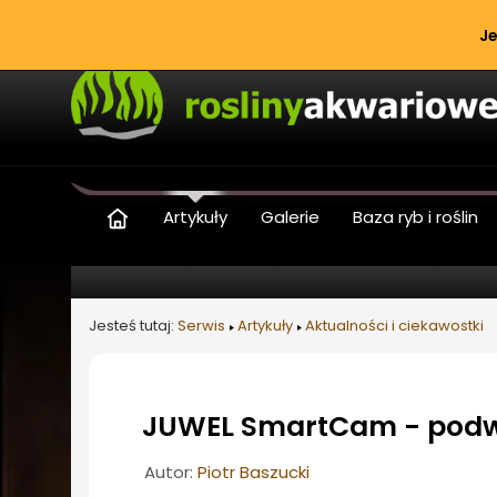
Je
Artykuły
Galerie
Baza ryb i roślin
Jesteś tutaj:
Serwis
Artykuły
Aktualności i ciekawostki
JUWEL SmartCam - pod
Informacje o artykule
Autor:
Piotr Baszucki