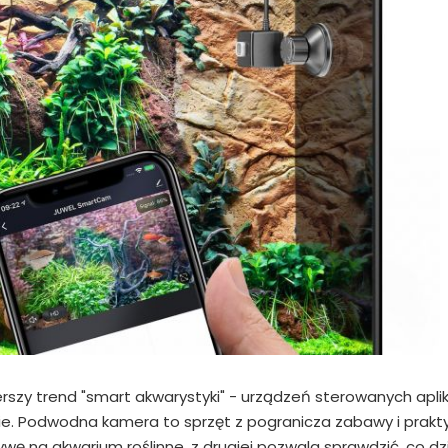
erszy trend "smart akwarystyki" - urządzeń sterowanych aplik
ie. Podwodna kamera to sprzęt z pogranicza zabawy i praktyk
wę na akwarium roślinne, z drugiej pozwala sprawdzić, co dz