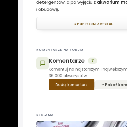
detergentów, a po wyjęciu z
akwarium mo
i obudowę.
« POPRZEDNI ARTYKUŁ
KOMENTARZE NA FORUM
Komentarze
7
Komentuj na najstarszym i największym
36 000 akwarystów.
Pokaż kom
Dodaj komentarz
REKLAMA