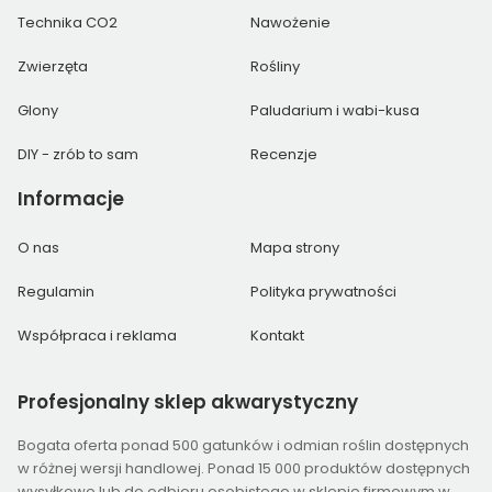
Technika CO2
Nawożenie
Zwierzęta
Rośliny
Glony
Paludarium i wabi-kusa
DIY - zrób to sam
Recenzje
Informacje
O nas
Mapa strony
Regulamin
Polityka prywatności
Współpraca i reklama
Kontakt
Profesjonalny
sklep akwarystyczny
Bogata oferta ponad 500 gatunków i odmian roślin dostępnych
w różnej wersji handlowej. Ponad 15 000 produktów dostępnych
wysyłkowo lub do odbioru osobistego w sklepie firmowym w