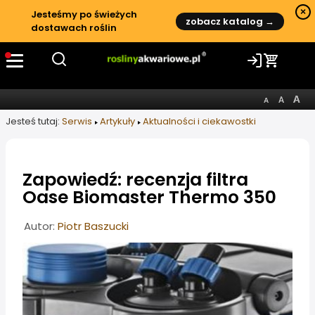
×
Jesteśmy po świeżych
zobacz katalog →
dostawach roślin
Jesteś tutaj:
Serwis
Artykuły
Aktualności i ciekawostki
Zapowiedź: recenzja filtra
Oase Biomaster Thermo 350
Informacje o artykule
Autor:
Piotr Baszucki