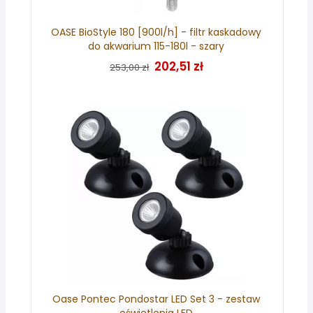
OASE BioStyle 180 [900l/h] - filtr kaskadowy
do akwarium 115-180l - szary
202,51 zł
253,00 zł
Oase Pontec Pondostar LED Set 3 - zestaw
oświetlenia LED