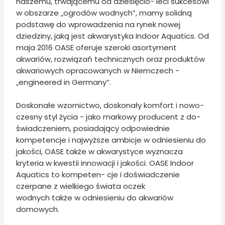
naszemu, trwającemu od dziesięcio- leci sukcesowi
w obszarze „ogrodów wodnych”, mamy solidną
podstawę do wprowadzenia na rynek nowej
dziedziny, jaką jest akwarystyka Indoor Aquatics. Od
maja 2016 OASE oferuje szeroki asortyment
akwariów, rozwiązań technicznych oraz produktów
akwariowych opracowanych w Niemczech -
„engineered in Germany”.
Doskonałe wzornictwo, doskonały komfort i nowo-
czesny styl życia - jako markowy producent z do-
świadczeniem, posiadający odpowiednie
kompetencje i najwyższe ambicje w odniesieniu do
jakości, OASE także w akwarystyce wyznacza
kryteria w kwestii innowacji i jakości. OASE Indoor
Aquatics to kompeten- cje i doświadczenie
czerpane z wielkiego świata oczek
wodnych także w odniesieniu do akwariów
domowych.