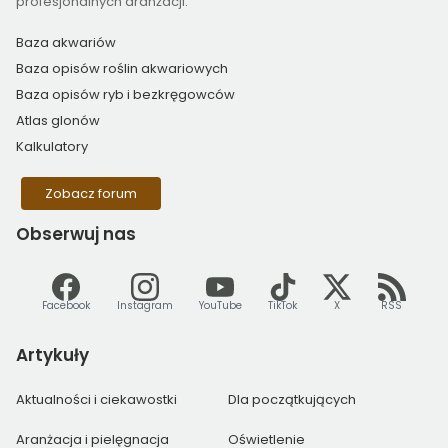
profesjonalnych aranżacji.
Baza akwariów
Baza opisów roślin akwariowych
Baza opisów ryb i bezkręgowców
Atlas glonów
Kalkulatory
Zobacz forum
Obserwuj
nas
Facebook
Instagram
YouTube
TikTok
X
RSS
Artykuły
Aktualności i ciekawostki
Dla początkujących
Aranżacja i pielęgnacja
Oświetlenie