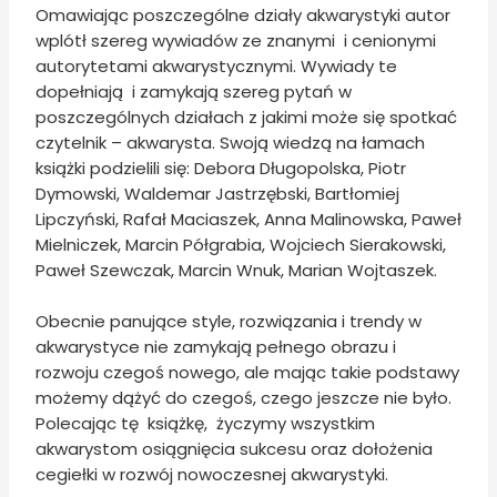
Omawiając poszczególne działy akwarystyki autor
wplótł szereg wywiadów ze znanymi i cenionymi
autorytetami akwarystycznymi. Wywiady te
dopełniają i zamykają szereg pytań w
poszczególnych działach z jakimi może się spotkać
czytelnik – akwarysta. Swoją wiedzą na łamach
książki podzielili się: Debora Długopolska, Piotr
Dymowski, Waldemar Jastrzębski, Bartłomiej
Lipczyński, Rafał Maciaszek, Anna Malinowska, Paweł
Mielniczek, Marcin Półgrabia, Wojciech Sierakowski,
Paweł Szewczak, Marcin Wnuk, Marian Wojtaszek.
Obecnie panujące style, rozwiązania i trendy w
akwarystyce nie zamykają pełnego obrazu i
rozwoju czegoś nowego, ale mając takie podstawy
możemy dążyć do czegoś, czego jeszcze nie było.
Polecając tę książkę, życzymy wszystkim
akwarystom osiągnięcia sukcesu oraz dołożenia
cegiełki w rozwój nowoczesnej akwarystyki.