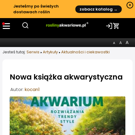
×
Jesteśmy po świeżych
zobacz katalog →
dostawach roślin
Jesteś tutaj:
Serwis
Artykuły
Aktualności i ciekawostki
Nowa książka akwarystyczna
Informacje o artykule
Autor:
kocan1