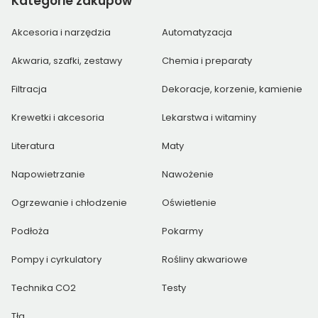
Kategorie
zakupów
Akcesoria i narzędzia
Automatyzacja
Akwaria, szafki, zestawy
Chemia i preparaty
Filtracja
Dekoracje, korzenie, kamienie
Krewetki i akcesoria
Lekarstwa i witaminy
Literatura
Maty
Napowietrzanie
Nawożenie
Ogrzewanie i chłodzenie
Oświetlenie
Podłoża
Pokarmy
Pompy i cyrkulatory
Rośliny akwariowe
Technika CO2
Testy
Tła