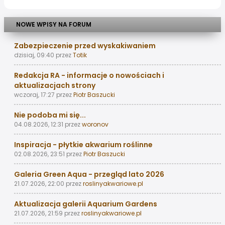
NOWE WPISY NA FORUM
Zabezpieczenie przed wyskakiwaniem
dzisiaj, 09:40
przez
Totik
Redakcja RA - informacje o nowościach i
aktualizacjach strony
wczoraj, 17:27
przez
Piotr Baszucki
Nie podoba mi się...
04.08.2026, 12:31
przez
woronov
Inspiracja - płytkie akwarium roślinne
02.08.2026, 23:51
przez
Piotr Baszucki
Galeria Green Aqua - przegląd lato 2026
21.07.2026, 22:00
przez
roslinyakwariowe.pl
Aktualizacja galerii Aquarium Gardens
21.07.2026, 21:59
przez
roslinyakwariowe.pl