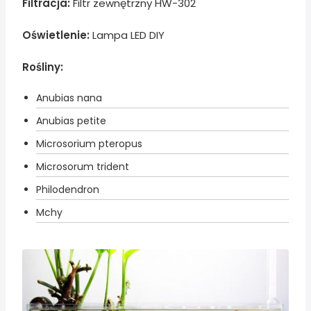
Filtracja:
Filtr zewnętrzny HW-302
Oświetlenie:
Lampa LED DIY
Rośliny:
Anubias nana
Anubias petite
Microsorium pteropus
Microsorum trident
Philodendron
Mchy