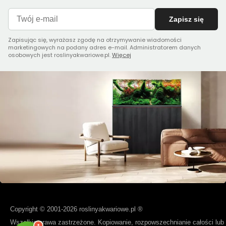
Zapisz się
Zapisując się, wyrażasz zgodę na otrzymywanie wiadomości
marketingowych na podany adres e-mail. Administratorem danych
osobowych jest roslinyakwariowe.pl.
Więcej
Copyright © 2001-2026 roslinyakwariowe.pl ®
Wszelkie prawa zastrzeżone. Kopiowanie, rozpowszechnianie całości lub