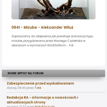
064l - Mizube - Aleksander Wiluś
Zapraszamy do obejrzenia jak powstaje aranżacja typu
mizube, przygotowana przez Naszego Czytelnika w
akwarium o wymiarach 60x30x36cm... Fot:...
NOWE WPISY NA FORUM
Zabezpieczenie przed wyskakiwaniem
dzisiaj, 09:40
przez
Totik
Redakcja RA - informacje o nowościach i
aktualizacjach strony
wczoraj, 17:27
przez
Piotr Baszucki