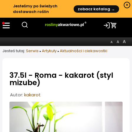
×
Jesteśmy po świeżych
zobacz katalog →
dostawach roślin
Jesteś tutaj:
Serwis
Artykuły
Aktualności i ciekawostki
37.5l - Roma - kakarot (styl
mizube)
Informacje o artykule
Autor:
kakarot