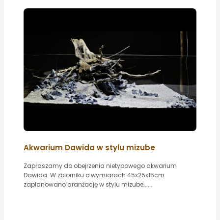
Akwarium Dawida w stylu mizube
Zapraszamy do obejrzenia nietypowego akwarium
Dawida. W zbiorniku o wymiarach 45x25x15cm
zaplanowano aranżację w stylu mizube......