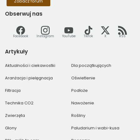
Zobacz forum
Obserwuj
nas
Facebook
Instagram
YouTube
TikTok
X
RSS
Artykuły
Aktualności i ciekawostki
Dla początkujących
Aranżacja i pielęgnacja
Oświetlenie
Filtracja
Podłoże
Technika CO2
Nawożenie
Zwierzęta
Rośliny
Glony
Paludarium i wabi-kusa