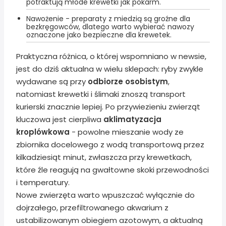
potraktują młode krewetki jak pokarm.
Nawożenie - preparaty z miedzią są groźne dla
bezkręgowców, dlatego warto wybierać nawozy
oznaczone jako bezpieczne dla krewetek.
Praktyczna różnica, o której wspomniano w newsie,
jest do dziś aktualna w wielu sklepach: ryby zwykle
wydawane są przy
odbiorze osobistym
,
natomiast krewetki i ślimaki znoszą transport
kurierski znacznie lepiej. Po przywiezieniu zwierząt
kluczowa jest cierpliwa
aklimatyzacja
kroplówkowa
- powolne mieszanie wody ze
zbiornika docelowego z wodą transportową przez
kilkadziesiąt minut, zwłaszcza przy krewetkach,
które źle reagują na gwałtowne skoki przewodności
i temperatury.
Nowe zwierzęta warto wpuszczać wyłącznie do
dojrzałego, przefiltrowanego akwarium z
ustabilizowanym obiegiem azotowym, a aktualną