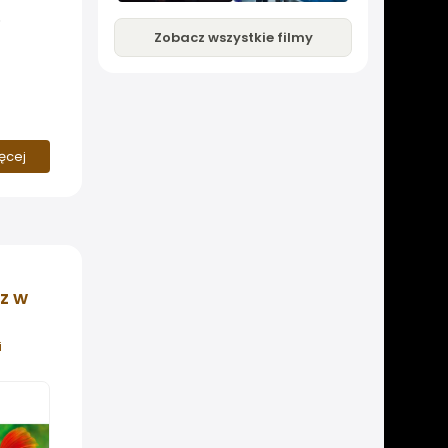
ę
Zobacz wszystkie filmy
ięcej
z w
i