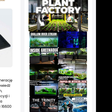
nerację
owiedź
h,
yzji i
ła
ż 16600