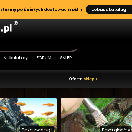
tunki i forum akwarystyczne
steśmy po świeżych dostawach roślin
zobacz katalog →
Kalkulatory
FORUM
SKLEP
Nowe rośliny ak
Oferta
sklepu
Baza zwierząt
Baza glonów