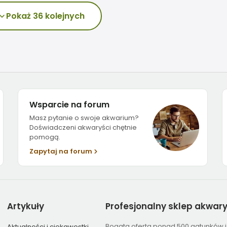
Pokaż 36 kolejnych
Wsparcie na forum
Masz pytanie o swoje akwarium?
Doświadczeni akwaryści chętnie
pomogą.
Zapytaj na forum
Artykuły
Profesjonalny
sklep akwar
Bogata oferta ponad 500 gatunków i
Aktualności i ciekawostki