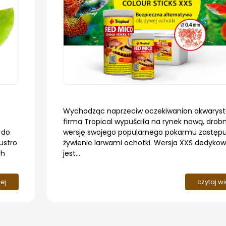
z
Wychodząc naprzeciw oczekiwanion akwaryst
firma Tropical wypuściła na rynek nową, drobn
 do
wersję swojego popularnego pokarmu zastęp
ustro
żywienie larwami ochotki. Wersja XXS dedyko
ch
jest...
cej
czytaj w