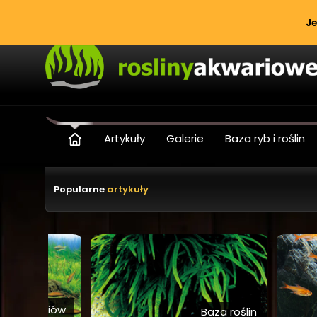
Rośliny akwariowe – poradniki, ga
Je
Artykuły
Galerie
Baza ryb i roślin
Recenzje i testy
Popularne
artykuły
kwariów
Baza roślin