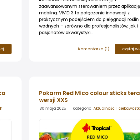
zaawansowanym sterowaniem przez aplikacj
mobilną. VIVID 3 to połączenie innowacji z
praktycznym podejściem do pielęgnacji roślin
wodnych – zarówno dla profesjonalistów, jak i
pasjonatów akwarystyki...
cej
Komentarze (
1
)
czytaj w
ca
Pokarm Red Mico colour sticks tera
wersji XXS
ch
30 maja 2025 Kategoria:
Aktualności I ciekawostk