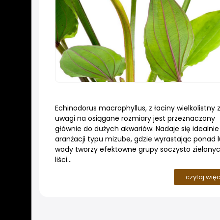
Echinodorus macrophyllus, z łaciny wielkolistny 
uwagi na osiągane rozmiary jest przeznaczony
głównie do dużych akwariów. Nadaje się idealnie
aranżacji typu mizube, gdzie wyrastając ponad l
wody tworzy efektowne grupy soczysto zielony
liści...
czytaj wię