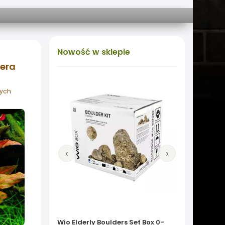
Nowość
w sklepie
tera
wych
‹
›
Wio Elderly Boulders Set Box 0-