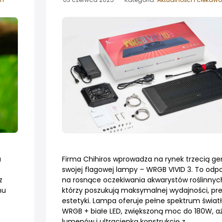
a
Firma Chihiros wprowadza na rynek trzecią ge
swojej flagowej lampy – WRGB VIVID 3. To odp
z
na rosnące oczekiwania akwarystów roślinnyc
mu
którzy poszukują maksymalnej wydajności, prec
estetyki. Lampa oferuje pełne spektrum świat
WRGB + białe LED, zwiększoną moc do 180W, a
lumenów i ultracienką konstrukcję z