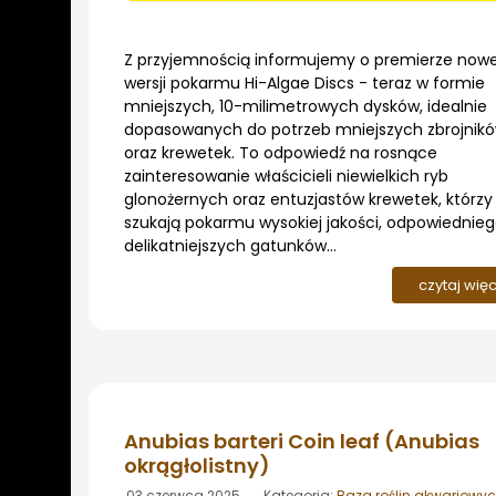
Z przyjemnością informujemy o premierze nowe
wersji pokarmu Hi-Algae Discs - teraz w formie
mniejszych, 10-milimetrowych dysków, idealnie
dopasowanych do potrzeb mniejszych zbrojnik
oraz krewetek. To odpowiedź na rosnące
zainteresowanie właścicieli niewielkich ryb
glonożernych oraz entuzjastów krewetek, którzy
szukają pokarmu wysokiej jakości, odpowiednieg
delikatniejszych gatunków...
czytaj wię
Anubias barteri Coin leaf (Anubias
okrągłolistny)
03 czerwca 2025 Kategoria:
Baza roślin akwariowy