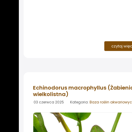
czytaj wię
Echinodorus macrophyllus (Żabieni
wielkolistna)
03 czerwca 2025 Kategoria:
Baza roślin akwariowy