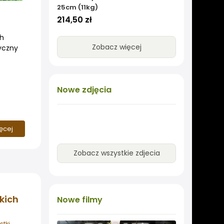
25cm (11kg)
214,50 zł
ch
Zobacz więcej
tyczny
Nowe
zdjęcia
ięcej
Zobacz wszystkie zdjecia
kich
Nowe
filmy
stki