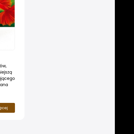
ów,
iejszą
ującego
wana
ięcej