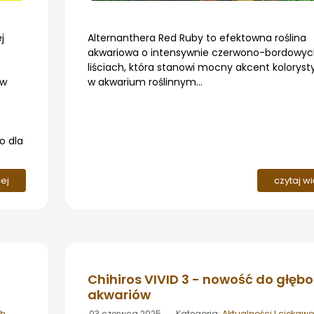
j
Alternanthera Red Ruby to efektowna roślina
akwariowa o intensywnie czerwono-bordowy
liściach, która stanowi mocny akcent kolorys
ów
w akwarium roślinnym...
o dla
cej
czytaj w
Chihiros VIVID 3 - nowość do głębo
akwariów
ch
03 czerwca 2025 Kategoria:
Aktualności I ciekawo