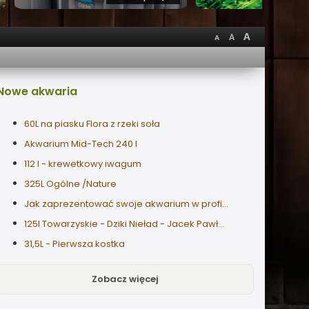
Nowe
akwaria
60L na piasku Flora z rzeki soła
Akwarium Mid-Tech 240 l
112 l - krewetkowy iwagum
325L Ogólne /Nature
Jak zaprezentować swoje akwarium w profilu użytkownika
125l Towarzyskie - Dziki Nieład - Jacek Pawłowski
31,5L - Pierwsza kostka
Zobacz więcej