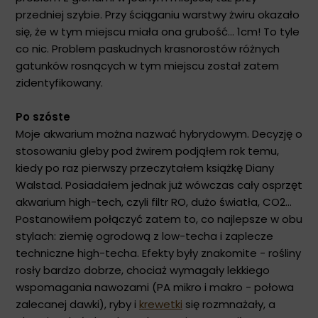
przedniej szybie. Przy ściąganiu warstwy żwiru okazało
się, że w tym miejscu miała ona grubość... 1cm! To tyle
co nic. Problem paskudnych krasnorostów różnych
gatunków rosnących w tym miejscu został zatem
zidentyfikowany.
Po szóste
Moje akwarium można nazwać hybrydowym. Decyzję o
stosowaniu gleby pod żwirem podjąłem rok temu,
kiedy po raz pierwszy przeczytałem książkę Diany
Walstad. Posiadałem jednak już wówczas cały osprzęt
akwarium high-tech, czyli filtr RO, dużo światła, CO2...
Postanowiłem połączyć zatem to, co najlepsze w obu
stylach: ziemię ogrodową z low-techa i zaplecze
techniczne high-techa. Efekty były znakomite - rośliny
rosły bardzo dobrze, chociaż wymagały lekkiego
wspomagania nawozami (PA mikro i makro - połowa
zalecanej dawki), ryby i
krewetki
się rozmnażały, a