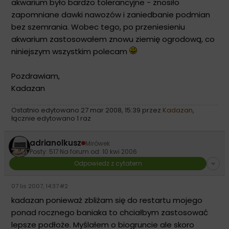
akwarium było bardzo tolerancyjne - znosiło
zapomniane dawki nawozów i zaniedbanie podmian
bez szemrania. Wobec tego, po przeniesieniu
akwarium zastosowałem znowu ziemię ogrodową, co
niniejszym wszystkim polecam
Pozdrawiam,
Kadazan
Ostatnio edytowano 27 mar 2008, 15:39 przez
Kadazan
,
łącznie edytowano 1 raz
adrianolkusz
Mirówek
Posty: 517
·
Na forum od: 10 kwi 2006
Odpowiedz z cytatem
07 lis 2007, 14:37
·
#2
kadazan ponieważ zbliżam się do restartu mojego
ponad rocznego baniaka to chciałbym zastosować
lepsze podłoże. Myślałem o biogruncie ale skoro