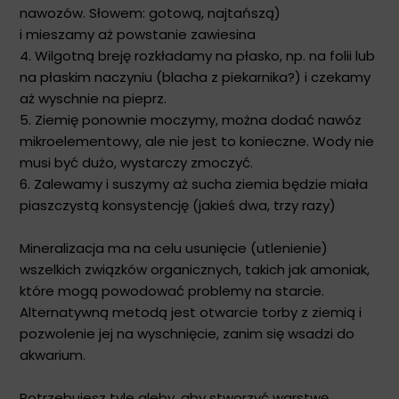
nawozów. Słowem: gotową, najtańszą)
i mieszamy aż powstanie zawiesina
4. Wilgotną breję rozkładamy na płasko, np. na folii lub
na płaskim naczyniu (blacha z piekarnika?) i czekamy
aż wyschnie na pieprz.
5. Ziemię ponownie moczymy, można dodać nawóz
mikroelementowy, ale nie jest to konieczne. Wody nie
musi być dużo, wystarczy zmoczyć.
6. Zalewamy i suszymy aż sucha ziemia będzie miała
piaszczystą konsystencję (jakieś dwa, trzy razy)
Mineralizacja ma na celu usunięcie (utlenienie)
wszelkich związków organicznych, takich jak amoniak,
które mogą powodować problemy na starcie.
Alternatywną metodą jest otwarcie torby z ziemią i
pozwolenie jej na wyschnięcie, zanim się wsadzi do
akwarium.
Potrzebujesz tyle gleby, aby stworzyć warstwę