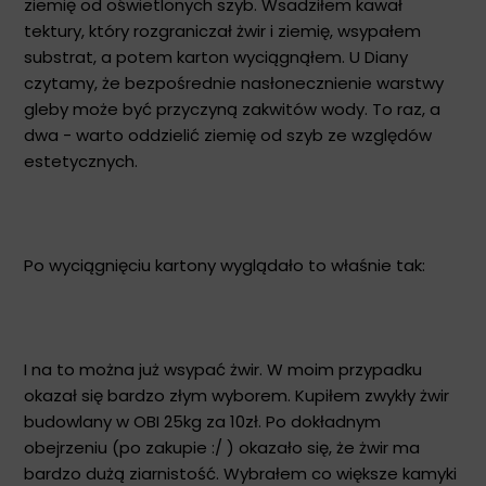
ziemię od oświetlonych szyb. Wsadziłem kawał
tektury, który rozgraniczał żwir i ziemię, wsypałem
substrat, a potem karton wyciągnąłem. U Diany
czytamy, że bezpośrednie nasłonecznienie warstwy
gleby może być przyczyną zakwitów wody. To raz, a
dwa - warto oddzielić ziemię od szyb ze względów
estetycznych.
Po wyciągnięciu kartony wyglądało to właśnie tak:
I na to można już wsypać żwir. W moim przypadku
okazał się bardzo złym wyborem. Kupiłem zwykły żwir
budowlany w OBI 25kg za 10zł. Po dokładnym
obejrzeniu (po zakupie :/ ) okazało się, że żwir ma
bardzo dużą ziarnistość. Wybrałem co większe kamyki