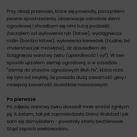
Przy okazji przenosin, które się powiodły, poczyniłem
pewne spostrzeżenia, obserwacje odnośnie ziemi
ogrodowej i chciałbym się nimi tutaj podzielić.
Zacząłem od wyłowienia ryb (łatwe), wyciągniecia
roślin (bardzo łatwe), wyłowienia krewetek (trudne, bo
cholerstwa jak mrówków), aż doszedłem do
ściągnięcia warstwy żwiru (upierdliwość i syf). W ten
sposób ujrzałem ziemię ogrodową, a w zasadzie
"ziemię do stawów ogrodowych Bluh Fix", która różni
się tym od zwykłej, że posiada dużą zawartość gliny i
mniejszą zawartość dodatków nawozowych.
Po pierwsze
Po zdjęciu warstwy żwiru doszedł mnie smród zgnilych
jaj. A zatem, tak jak zapowiedziała Diana Walstad i jak
sam się domyślałem - powstały strefy beztlenowe.
Stąd zapach siarkowodoru.