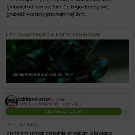
grubości od 1cm do 3cm. Do tego drobny żwir,
grubość warstwy przynajmniej 3cm.
POLECAMY ZAKUPY W SKLEPIE FORUMOWYM
Bucephalandra sordidula
'Blue'
adrianolkusz
Mirówek
Posty: 517
·
Na forum od: 10 kwi 2006
Odpowiedz z cytatem
07 lis 2007, 19:12
·
#4
czytałem temat odnośnie akwarium a la Diana