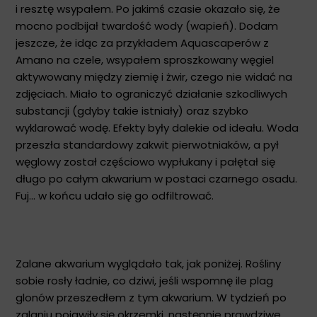
i resztę wsypałem. Po jakimś czasie okazało się, że
mocno podbijał twardość wody (wapień). Dodam
jeszcze, że idąc za przykładem Aquascaperów z
Amano na czele, wsypałem sproszkowany węgiel
aktywowany między ziemię i żwir, czego nie widać na
zdjęciach. Miało to ograniczyć działanie szkodliwych
substancji (gdyby takie istniały) oraz szybko
wyklarować wodę. Efekty były dalekie od ideału. Woda
przeszła standardowy zakwit pierwotniaków, a pył
węglowy został częściowo wypłukany i pałętał się
długo po całym akwarium w postaci czarnego osadu.
Fuj... w końcu udało się go odfiltrować.
Zalane akwarium wyglądało tak, jak poniżej. Rośliny
sobie rosły ładnie, co dziwi, jeśli wspomnę ile plag
glonów przeszedłem z tym akwarium. W tydzień po
zalaniu pojawiły się okrzemki, następnie prawdziwe