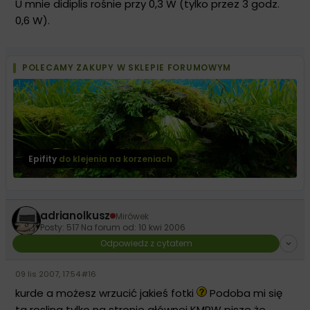
U mnie didiplis rośnie przy 0,3 W (tylko przez 3 godz.
0,6 W).
POLECAMY ZAKUPY W SKLEPIE FORUMOWYM
Epifity
do klejenia na korzeniach
adrianolkusz
Mirówek
Posty: 517
·
Na forum od: 10 kwi 2006
Odpowiedz z cytatem
09 lis 2007, 17:54
·
#16
kurde a możesz wrzucić jakieś fotki
Podoba mi się
ta roslina tylko na stronie głównej KMRW pisze że