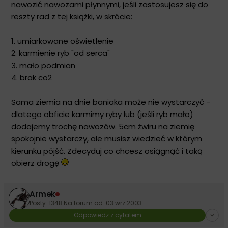
nawozić nawozami płynnymi, jeśli zastosujesz się do
reszty rad z tej książki, w skrócie:
1. umiarkowane oświetlenie
2. karmienie ryb "od serca"
3. mało podmian
4. brak co2
Sama ziemia na dnie baniaka może nie wystarczyć -
dlatego obficie karmimy ryby lub (jeśli ryb mało)
dodajemy trochę nawozów. 5cm żwiru na ziemię
spokojnie wystarczy, ale musisz wiedzieć w którym
kierunku pójść. Zdecyduj co chcesz osiągnąć i taką
obierz drogę
Armek
Posty: 1348
·
Na forum od: 03 wrz 2003
Odpowiedz z cytatem