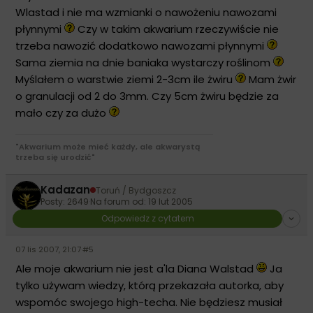
Wlastad i nie ma wzmianki o nawożeniu nawozami
płynnymi
Czy w takim akwarium rzeczywiście nie
trzeba nawozić dodatkowo nawozami płynnymi
Sama ziemia na dnie baniaka wystarczy roślinom
Myślałem o warstwie ziemi 2-3cm ile żwiru
Mam żwir
o granulacji od 2 do 3mm. Czy 5cm żwiru będzie za
mało czy za dużo
"Akwarium może mieć każdy, ale akwarystą
trzeba się urodzić"
Kadazan
Toruń / Bydgoszcz
Posty: 2649
·
Na forum od: 19 lut 2005
Odpowiedz z cytatem
07 lis 2007, 21:07
·
#5
Ale moje akwarium nie jest a'la Diana Walstad
Ja
tylko używam wiedzy, którą przekazała autorka, aby
wspomóc swojego high-techa. Nie będziesz musiał