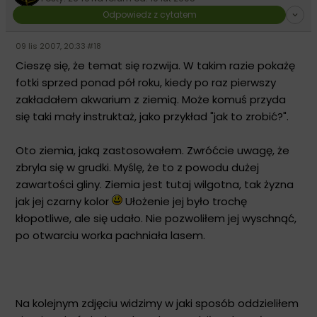
Odpowiedz z cytatem
09 lis 2007, 20:33
·
#18
Cieszę się, że temat się rozwija. W takim razie pokażę
fotki sprzed ponad pół roku, kiedy po raz pierwszy
zakładałem akwarium z ziemią. Może komuś przyda
się taki mały instruktaż, jako przykład "jak to zrobić?".
Oto ziemia, jaką zastosowałem. Zwróćcie uwagę, że
zbryla się w grudki. Myślę, że to z powodu dużej
zawartości gliny. Ziemia jest tutaj wilgotna, tak żyzna
jak jej czarny kolor
Ułożenie jej było trochę
kłopotliwe, ale się udało. Nie pozwoliłem jej wyschnąć,
po otwarciu worka pachniała lasem.
Na kolejnym zdjęciu widzimy w jaki sposób oddzieliłem