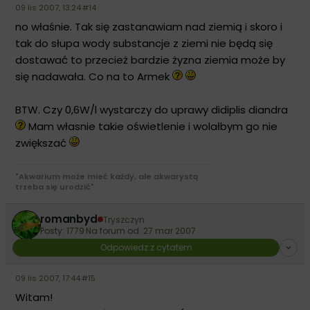
09 lis 2007, 13:24
·
#14
no właśnie. Tak się zastanawiam nad ziemią i skoro i
tak do słupa wody substancje z ziemi nie będą się
dostawać to przecież bardzie żyzna ziemia może by
się nadawała. Co na to Armek
BTW. Czy 0,6W/l wystarczy do uprawy didiplis diandra
Mam własnie takie oświetlenie i wolałbym go nie
zwiększać
"Akwarium może mieć każdy, ale akwarystą
trzeba się urodzić"
romanbyd
Tryszczyn
Posty: 1779
·
Na forum od: 27 mar 2007
Odpowiedz z cytatem
09 lis 2007, 17:44
·
#15
Witam!