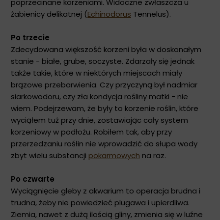
poprzecinane korzeniami. Widoczne zwłaszcza u
żabienicy delikatnej (
Echinodorus
Tennelus).
Po trzecie
Zdecydowana większość korzeni była w doskonałym
stanie - białe, grube, soczyste. Zdarzały się jednak
także takie, które w niektórych miejscach miały
brązowe przebarwienia. Czy przyczyną był nadmiar
siarkowodoru, czy zła kondycja rośliny matki - nie
wiem. Podejrzewam, że były to korzenie roślin, które
wyciąłem tuż przy dnie, zostawiając cały system
korzeniowy w podłożu. Robiłem tak, aby przy
przerzedzaniu rośłin nie wprowadzić do słupa wody
zbyt wielu substancji
pokarmowych
na raz.
Po czwarte
Wyciągnięcie gleby z akwarium to operacja brudna i
trudna, żeby nie powiedzieć plugawa i upierdliwa.
Ziemia, nawet z dużą ilością gliny, zmienia się w luźne