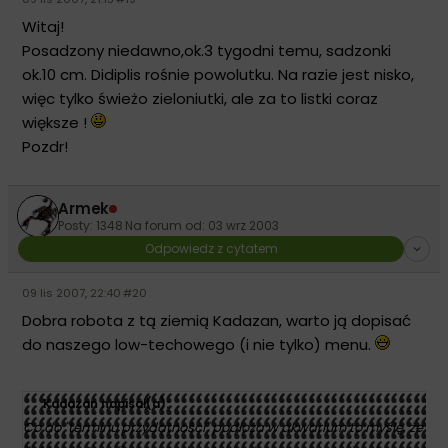
Witaj!
Posadzony niedawno,ok.3 tygodni temu, sadzonki
ok.10 cm. Didiplis rośnie powolutku. Na razie jest nisko,
więc tylko świeżo zieloniutki, ale za to listki coraz
większe !
Pozdr!
Armek
Posty: 1348
·
Na forum od: 03 wrz 2003
Odpowiedz z cytatem
09 lis 2007, 22:40
·
#20
Dobra robota z tą ziemią Kadazan, warto ją dopisać
do naszego low-techowego (i nie tylko) menu.
Kadazan napisał(a):
Co do "terminu przydatności" podłoża w akwarium to myślę, że