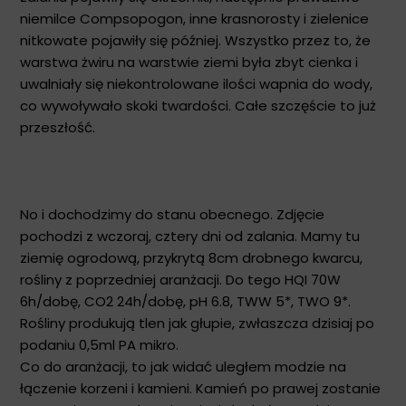
niemilce Compsopogon, inne krasnorosty i zielenice
nitkowate pojawiły się później. Wszystko przez to, że
warstwa żwiru na warstwie ziemi była zbyt cienka i
uwalniały się niekontrolowane ilości wapnia do wody,
co wywoływało skoki twardości. Całe szczęście to już
przeszłość.
No i dochodzimy do stanu obecnego. Zdjęcie
pochodzi z wczoraj, cztery dni od zalania. Mamy tu
ziemię ogrodową, przykrytą 8cm drobnego kwarcu,
rośliny z poprzedniej aranżacji. Do tego HQI 70W
6h/dobę, CO2 24h/dobę, pH 6.8, TWW 5*, TWO 9*.
Rośliny produkują tlen jak głupie, zwłaszcza dzisiaj po
podaniu 0,5ml PA mikro.
Co do aranżacji, to jak widać uległem modzie na
łączenie korzeni i kamieni. Kamień po prawej zostanie