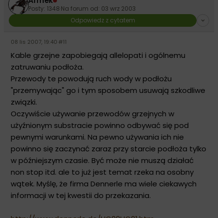
Armek
Posty: 1348
·
Na forum od: 03 wrz 2003
Odpowiedz z cytatem
08 lis 2007, 19:40
·
#11
Kable grzejne zapobiegają allelopati i ogólnemu
zatruwaniu podłoża.
Przewody te powodują ruch wody w podłożu
"przemywając" go i tym sposobem usuwają szkodliwe
związki.
Oczywiście używanie przewodów grzejnych w
użyźnionym substracie powinno odbywać się pod
pewnymi warunkami. Na pewno używania ich nie
powinno się zaczynać zaraz przy starcie podłoża tylko
w późniejszym czasie. Być może nie muszą działać
non stop itd. ale to już jest temat rzeka na osobny
wątek. Myślę, że firma Dennerle ma wiele ciekawych
informacji w tej kwestii do przekazania.