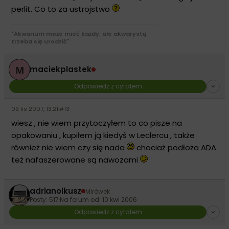
perlit. Co to za ustrojstwo
"Akwarium może mieć każdy, ale akwarystą
trzeba się urodzić"
M
maciekplastek
Odpowiedz z cytatem
09 lis 2007, 13:21
·
#13
wiesz , nie wiem przytoczyłem to co pisze na
opakowaniu , kupiłem ją kiedyś w Leclercu , także
również nie wiem czy się nada
chociaż podłoża ADA
też nafaszerowane są nawozami
adrianolkusz
Mirówek
Posty: 517
·
Na forum od: 10 kwi 2006
Odpowiedz z cytatem