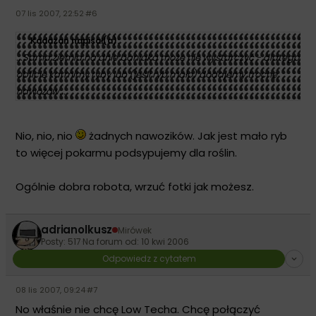
07 lis 2007, 22:52
·
#6
Kadazan napisał(a):
...Sama ziemia na dnie baniaka może nie wystarczyć - dlatego
obficie karmimy ryby lub (jeśli ryb mało) dodajemy trochę
nawozów...
Nio, nio, nio
żadnych nawozików. Jak jest mało ryb
to więcej pokarmu podsypujemy dla roślin.
Ogólnie dobra robota, wrzuć fotki jak możesz.
adrianolkusz
Mirówek
Posty: 517
·
Na forum od: 10 kwi 2006
Odpowiedz z cytatem
08 lis 2007, 09:24
·
#7
No właśnie nie chcę Low Techa. Chcę połączyć