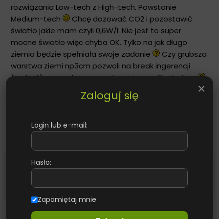
rozwiązania Low-tech z High-tech. Powstanie
Medium-tech
Chcę dozować CO2 i pozostawić
światło jakie mam czyli 0,6W/l. Nie jest to super
mocne światło więc chyba OK. Tylko na jak długo
ziemia będzie spełniała swoje zadanie
Czy grubsza
warstwa ziemi np3cm pozwoli na break ingerencji
(restart) przez okres przynajmniej przez 9 miesięcy
×
Zaloguj się
BTW
Wodę mam twardą bo 20n
Login lub e-mail:
"Akwarium może mieć każdy, ale akwarystą
trzeba się urodzić"
Hasło:
Armek
Posty: 1348
·
Na forum od: 03 wrz 2003
Odpowiedz z cytatem
Zapamiętaj mnie
08 lis 2007, 12:31
·
#8