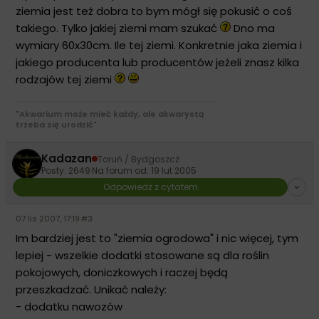
ziemia jest też dobra to bym mógł się pokusić o coś
takiego. Tylko jakiej ziemi mam szukać
Dno ma
wymiary 60x30cm. Ile tej ziemi. Konkretnie jaka ziemia i
jakiego producenta lub producentów jeżeli znasz kilka
rodzajów tej ziemi
"Akwarium może mieć każdy, ale akwarystą
trzeba się urodzić"
Kadazan
Toruń / Bydgoszcz
Posty: 2649
·
Na forum od: 19 lut 2005
Odpowiedz z cytatem
07 lis 2007, 17:19
·
#3
Im bardziej jest to "ziemia ogrodowa" i nic więcej, tym
lepiej - wszelkie dodatki stosowane są dla roślin
pokojowych, doniczkowych i raczej będą
przeszkadzać. Unikać należy:
- dodatku nawozów