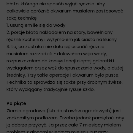
błoto, którego nie sposób wyjąć ręcznie. Aby
całkowicie opróżnić akwarium musiałem zastosować
taką technikę:
1. usunąłem ile się da wody
2. porcje błota nakładałem na stary, bawełniany
ręcznik kuchenny i wyżymałem jak ciasto na kluchy
3. to, co zostało i nie dało się usunąć ręcznie
musiałem rozrzedzić - dolewałem więc wody,
rozpuszczałem do konsystencji ciepłej galaretki i
wyciągałem przez wąż do spuszczania wody, o dużej
średnicy. Trzy takie operacje i akwarium było puste.
Technika ta sprawdza się także przy drobnym żwirze,
który wyciągany tradycyjnie rysuje szkło.
Po piąte
Ziemia ogrodowa (lub do stawów ogrodowych) jest
znakomitym podłożem. Trzeba jednak pamiętać, aby
ją dobrze przykryć. Ja przez całe 7 miesiący miałem
problem z glonami w jednym miejscu, tuż przy