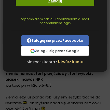
Na rok spokojnie ziemia wystarczy. Jeśli chcesz na
Zaloguj
dłużej to daj kable grzejne. Zresztą to wszystko tyczy
się każdego substratu a nie tylko ziemi.
Zapomniałem hasła
Zapomniałem e-mail
·
·
Zapomniałem login
M
maciekplastek
Odpowiedz z cytatem
Zaloguj się przez Facebooka
08 lis 2007, 16:41
·
#9
Zaloguj się przez Google
witam , a moja ziemia to coś takiego :
ziemia uniwersalna
Nie masz konta?
Utwórz konto
skład :
ziemia humus , torf przejściowy , torf wysoki ,
piasek ,
nawóz NPK
wartość ph w h2o
5,5-6,5
Ziemia lezy już ponad rok , uzyłem jej tylko troche do
kwiatków
Jak myślicie nada się w akwarium z co2 +
ośw. ok.0,7W/l + RO