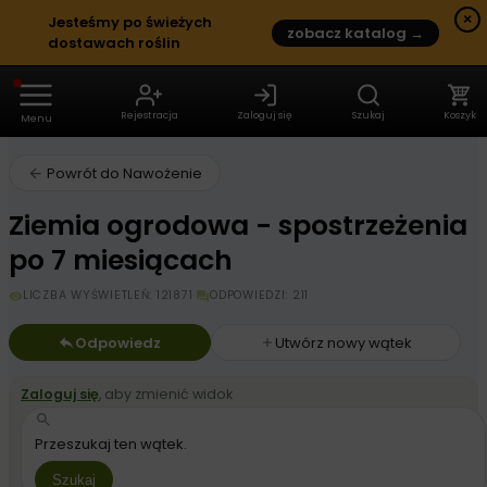
×
Jesteśmy po świeżych
zobacz katalog →
dostawach roślin
Rejestracja
Zaloguj się
Szukaj
Koszyk
Menu
Działy
Posty
Galerie
Niezbędnik
Powrót do Nawożenie
Ziemia ogrodowa - spostrzeżenia
po 7 miesiącach
LICZBA WYŚWIETLEŃ: 121871
·
ODPOWIEDZI: 211
Odpowiedz
Utwórz nowy wątek
Zaloguj się
, aby zmienić widok