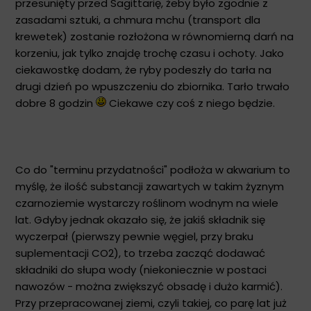
przesunięty przed Sagittarię, żeby było zgodnie z
zasadami sztuki, a chmura mchu (transport dla
krewetek) zostanie rozłożona w równomierną darń na
korzeniu, jak tylko znajdę trochę czasu i ochoty. Jako
ciekawostkę dodam, że ryby podeszły do tarła na
drugi dzień po wpuszczeniu do zbiornika. Tarło trwało
dobre 8 godzin
Ciekawe czy coś z niego będzie.
Co do "terminu przydatności" podłoża w akwarium to
myślę, że ilość substancji zawartych w takim żyznym
czarnoziemie wystarczy roślinom wodnym na wiele
lat. Gdyby jednak okazało się, że jakiś składnik się
wyczerpał (pierwszy pewnie węgiel, przy braku
suplementacji CO2), to trzeba zacząć dodawać
składniki do słupa wody (niekoniecznie w postaci
nawozów - można zwiększyć obsadę i dużo karmić).
Przy przepracowanej ziemi, czyli takiej, co parę lat już