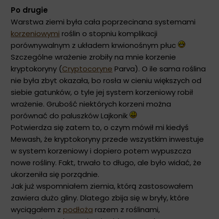
Po drugie
Warstwa ziemi była cała poprzecinana systemami
korzeniowymi
roślin o stopniu komplikacji
porównywalnym z układem krwionośnym płuc
Szczególne wrażenie zrobiły na mnie korzenie
kryptokoryny (
Cryptocoryne
Parva). O ile sama roślina
nie była zbyt okazała, bo rosła w cieniu większych od
siebie gatunków, o tyle jej system korzeniowy robił
wrażenie. Grubość niektórych korzeni można
porównać do paluszków Lajkonik
Potwierdza się zatem to, o czym mówił mi kiedyś
Mewash, że kryptokoryny przede wszystkim inwestuje
w system korzeniowy i dopiero potem wypuszcza
nowe rośliny. Fakt, trwało to długo, ale było widać, że
ukorzeniła się porządnie.
Jak już wspomniałem ziemia, którą zastosowałem
zawiera dużo gliny. Dlatego zbija się w bryły, które
wyciągałem z
podłoża
razem z roślinami,