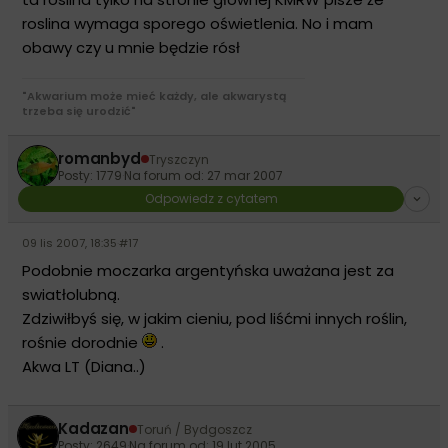
roslina wymaga sporego oświetlenia. No i mam
obawy czy u mnie będzie rósł
"Akwarium może mieć każdy, ale akwarystą
trzeba się urodzić"
romanbyd
Tryszczyn
Posty: 1779
·
Na forum od: 27 mar 2007
Odpowiedz z cytatem
09 lis 2007, 18:35
·
#17
Podobnie moczarka argentyńska uważana jest za
swiatłolubną.
Zdziwiłbyś się, w jakim cieniu, pod liśćmi innych roślin,
rośnie dorodnie
.
Akwa LT (Diana..)
Kadazan
Toruń / Bydgoszcz
Posty: 2649
·
Na forum od: 19 lut 2005