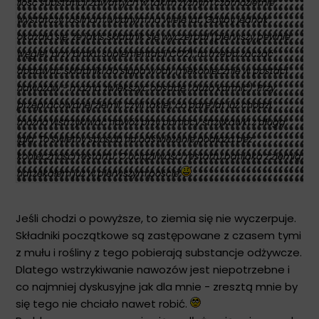
ilość substancji zawartych w takim żyznym czarnoziemie
wystarczy roślinom wodnym na wiele lat. Gdyby jednak
okazało się, że jakiś składnik się wyczerpał (pierwszy pewnie
węgiel, przy braku suplementacji CO2), to trzeba zacząć
dodawać składniki do słupa wody (niekoniecznie w postaci
nawozów - można zwiększyć obsadę i dużo karmić). Przy
przepracowanej ziemii, czyli takiej, co parę lat już chodzi,
można wstrzykiwać nawóz przy pomocy strzykawki z długą
igłą. To świetny sposób na odświeżenie podłoża bez
konieczności restartu. O uciążliwości restartu baniaka z ziemią
narzekałem już w pierwszym poście
Jeśli chodzi o powyższe, to ziemia się nie wyczerpuje.
Składniki początkowe są zastępowane z czasem tymi
z mułu i rośliny z tego pobierają substancje odżywcze.
Dlatego wstrzykiwanie nawozów jest niepotrzebne i
co najmniej dyskusyjne jak dla mnie - zresztą mnie by
się tego nie chciało nawet robić.