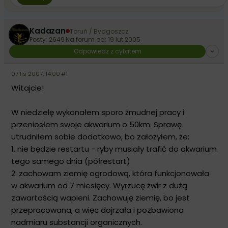
Kadazan
Toruń / Bydgoszcz
Posty: 2649
·
Na forum od: 19 lut 2005
Odpowiedz z cytatem
07 lis 2007, 14:00
·
#1
Witajcie!
W niedzielę wykonałem sporo żmudnej pracy i
przeniosłem swoje akwarium o 50km. Sprawę
utrudniłem sobie dodatkowo, bo założyłem, że:
1. nie będzie restartu - ryby musiały trafić do akwarium
tego samego dnia (półrestart)
2. zachowam ziemię ogrodową, która funkcjonowała
w akwarium od 7 miesięcy. Wyrzucę żwir z dużą
zawartością wapieni. Zachowuję ziemię, bo jest
przepracowana, a więc dojrzała i pozbawiona
nadmiaru substancji organicznych.