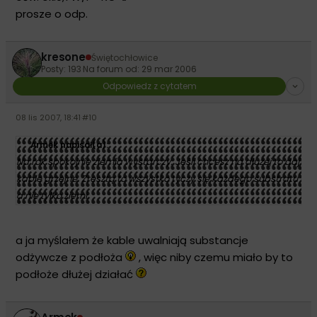
prosze o odp.
kresone
Świętochłowice
Posty: 193
·
Na forum od: 29 mar 2006
Odpowiedz z cytatem
08 lis 2007, 18:41
·
#10
Armek napisał(a):
Na rok spokojnie ziemia wystarczy. Jeśli chcesz na dłużej to daj
kable grzejne. Zresztą to wszystko tyczy się każdego substratu
a nie tylko ziemi.
a ja myślałem że kable uwalniają substancje
odżywcze z podłoża
, więc niby czemu miało by to
podłoże dłużej działać