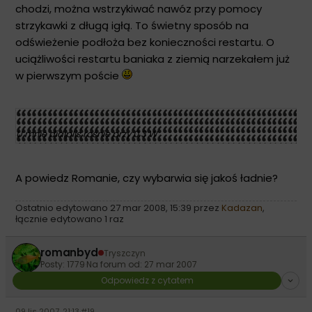
chodzi, można wstrzykiwać nawóz przy pomocy
strzykawki z długą igłą. To świetny sposób na
odświeżenie podłoża bez konieczności restartu. O
uciążliwości restartu baniaka z ziemią narzekałem już
w pierwszym poście
U mnie didiplis rośnie przy 0,3 W
A powiedz Romanie, czy wybarwia się jakoś ładnie?
Ostatnio edytowano 27 mar 2008, 15:39 przez
Kadazan
,
łącznie edytowano 1 raz
romanbyd
Tryszczyn
Posty: 1779
·
Na forum od: 27 mar 2007
Odpowiedz z cytatem
09 lis 2007, 21:13
·
#19