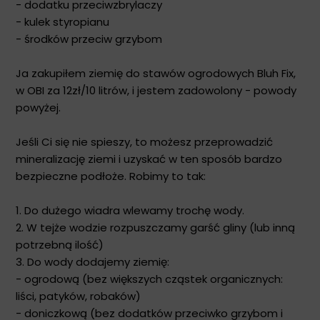
- dodatku przeciwzbrylaczy
- kulek styropianu
- środków przeciw grzybom
Ja zakupiłem ziemię do stawów ogrodowych Bluh Fix,
w OBI za 12zł/10 litrów, i jestem zadowolony - powody
powyżej.
Jeśli Ci się nie spieszy, to możesz przeprowadzić
mineralizację ziemi i uzyskać w ten sposób bardzo
bezpieczne podłoże. Robimy to tak:
1. Do dużego wiadra wlewamy trochę wody.
2. W tejże wodzie rozpuszczamy garść gliny (lub inną
potrzebną ilość)
3. Do wody dodajemy ziemię:
- ogrodową (bez większych cząstek organicznych:
liści, patyków, robaków)
- doniczkową (bez dodatków przeciwko grzybom i