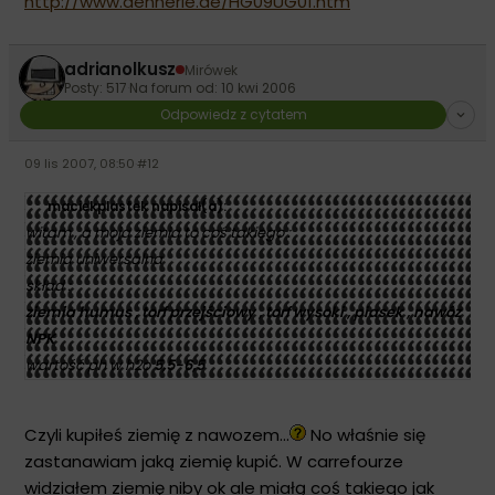
http://www.dennerle.de/HG09UG01.htm
adrianolkusz
Mirówek
Posty: 517
·
Na forum od: 10 kwi 2006
Odpowiedz z cytatem
09 lis 2007, 08:50
·
#12
maciekplastek napisał(a):
witam , a moja ziemia to coś takiego :
ziemia uniwersalna
skład :
ziemia humus , torf przejściowy , torf wysoki , piasek ,
nawóz
NPK
wartość ph w h2o
5,5-6,5
Czyli kupiłeś ziemię z nawozem...
No właśnie się
zastanawiam jaką ziemię kupić. W carrefourze
widziałem ziemię niby ok ale miałą coś takiego jak