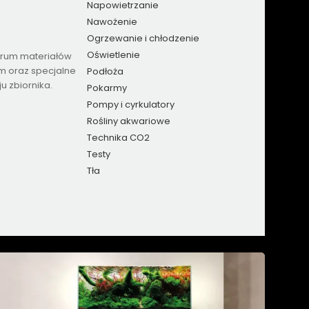
Napowietrzanie
Nawożenie
Ogrzewanie i chłodzenie
Oświetlenie
trum materiałów
m oraz specjalne
Podłoża
u zbiornika.
Pokarmy
Pompy i cyrkulatory
Rośliny akwariowe
Technika CO2
Testy
Tła