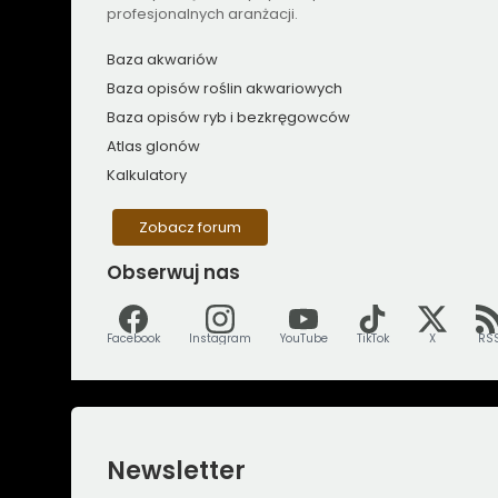
profesjonalnych aranżacji.
Baza akwariów
Baza opisów roślin akwariowych
Baza opisów ryb i bezkręgowców
Atlas glonów
Kalkulatory
Zobacz forum
Obserwuj
nas
Facebook
Instagram
YouTube
TikTok
X
RS
Newsletter