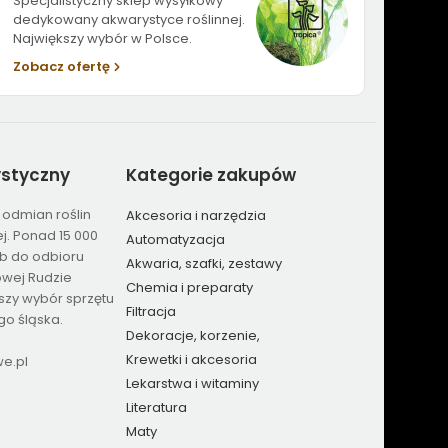
Specjalistyczny sklep wysyłkowy
dedykowany akwarystyce roślinnej.
Największy wybór w Polsce.
Zobacz ofertę
ystyczny
Kategorie
zakupów
 odmian roślin
Akcesoria i narzędzia
j. Ponad 15 000
Automatyzacja
b do odbioru
Akwaria, szafki, zestawy
owej Rudzie
Chemia i preparaty
kszy wybór sprzętu
Filtracja
o śląska.
Dekoracje, korzenie,
kamienie
Krewetki i akcesoria
we.pl
Lekarstwa i witaminy
Literatura
Maty