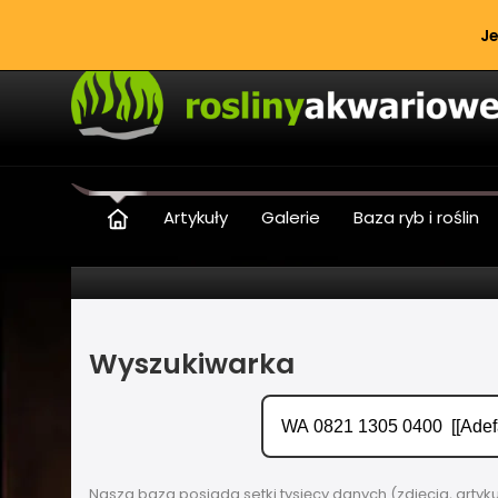
Je
Artykuły
Galerie
Baza ryb i roślin
Wyszukiwarka
Nasza baza posiada setki tysięcy danych (zdjęcia, artyk