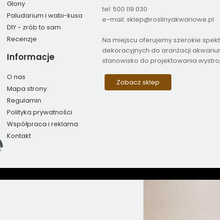
Glony
tel: 500 119 030
Paludarium i wabi-kusa
e-mail: sklep@roslinyakwariowe.pl
DIY - zrób to sam
Recenzje
Na miejscu oferujemy szerokie spek
dekoracyjnych do aranżacji akwariu
Informacje
stanowisko do projektowania wystroj
O nas
Zobacz sklep
Mapa strony
Regulamin
Polityka prywatności
Współpraca i reklama
Kontakt
S