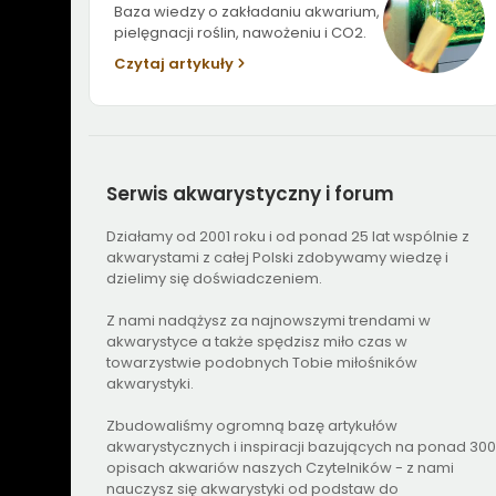
Baza wiedzy o zakładaniu akwarium,
pielęgnacji roślin, nawożeniu i CO2.
Czytaj artykuły
Serwis
akwarystyczny i forum
Działamy od 2001 roku i od ponad 25 lat wspólnie z
akwarystami z całej Polski zdobywamy wiedzę i
dzielimy się doświadczeniem.
Z nami nadążysz za najnowszymi trendami w
akwarystyce a także spędzisz miło czas w
towarzystwie podobnych Tobie miłośników
akwarystyki.
Zbudowaliśmy ogromną bazę artykułów
akwarystycznych i inspiracji bazujących na ponad 300
opisach akwariów naszych Czytelników - z nami
nauczysz się akwarystyki od podstaw do