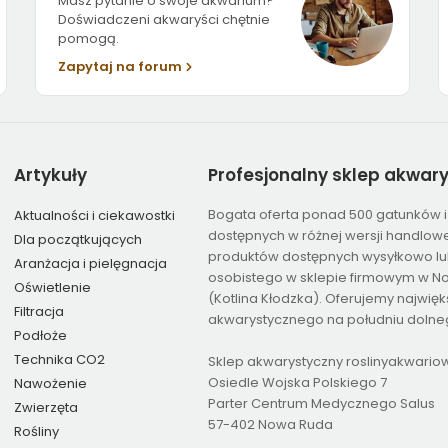
Masz pytanie o swoje akwarium?
Doświadczeni akwaryści chętnie
pomogą.
Zapytaj na forum
Artykuły
Profesjonalny
sklep akwar
Bogata oferta ponad 500 gatunków i
Aktualności i ciekawostki
dostępnych w różnej wersji handlowe
Dla początkujących
produktów dostępnych wysyłkowo lu
Aranżacja i pielęgnacja
osobistego w sklepie firmowym w N
Oświetlenie
(Kotlina Kłodzka). Oferujemy najwię
Filtracja
akwarystycznego na południu dolneg
Podłoże
Technika CO2
Sklep akwarystyczny roslinyakwario
Osiedle Wojska Polskiego 7
Nawożenie
Parter Centrum Medycznego Salus
Zwierzęta
57-402 Nowa Ruda
Rośliny