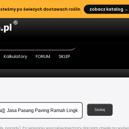
steśmy po świeżych dostawach roślin
zobacz katalog →
Kalkulatory
FORUM
SKLEP
Szukaj
uły, porady). Po wpisaniu wyszukiwanej frazy daj nam chwilę na wyświ