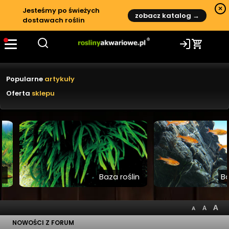
Rośliny akwariowe – poradniki, ga
×
Jesteśmy po świeżych
zobacz katalog →
dostawach roślin
Recenzje i testy
Nowe rośliny akwariowe
Popularne
artykuły
Oferta
sklepu
Baza roślin
Baza z
NOWOŚCI Z FORUM