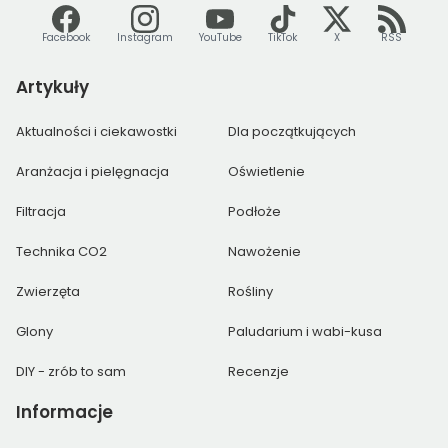
Facebook
Instagram
YouTube
TikTok
X
RSS
Artykuły
Aktualności i ciekawostki
Dla początkujących
Aranżacja i pielęgnacja
Oświetlenie
Filtracja
Podłoże
Technika CO2
Nawożenie
Zwierzęta
Rośliny
Glony
Paludarium i wabi-kusa
DIY - zrób to sam
Recenzje
Informacje