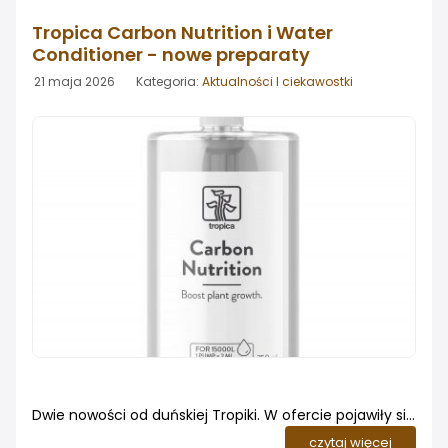
Tropica Carbon Nutrition i Water
Conditioner - nowe preparaty
21 maja 2026 Kategoria:
Aktualności I ciekawostki
Dwie nowości od duńskiej Tropiki. W ofercie pojawiły się
dwa nowe preparaty od renomowanego producenta
czytaj więcej