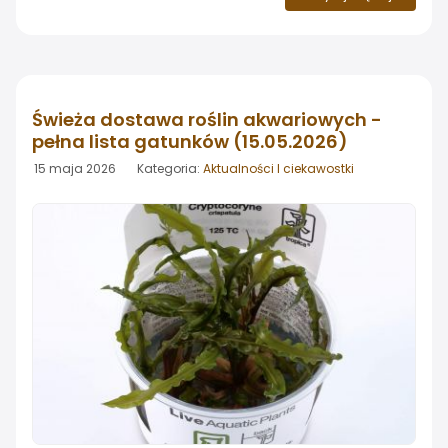
Tropica: Carbon Nutrition - nawóz węglowy w płynie
wspierający intensywny wzrost roślin, oraz Water
Conditioner - uzdatniacz wody neutralizujący chlor i
metale ciężkie. Oba produkty trafiły do sprzedaży w
trzech wariantach pojemnościowych: 125 lub 150 ml,
Świeża dostawa roślin akwariowych -
300 ml oraz 750 ml
pełna lista gatunków (15.05.2026)
15 maja 2026 Kategoria:
Aktualności I ciekawostki