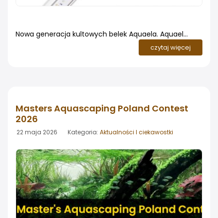
Nowa generacja kultowych belek Aquaela. Aquael
zaprezentował nową linię oświetlenia akwarystycznego
czytaj więcej
Leddy Slim BT. To rozwinięcie znanej i lubianej serii
Leddy Slim, wzbogacone o pełne spektrum WRGB plus
UV-A, nowy tryb Nature oraz sterowanie
bezprzewodowe przez Bluetooth z aplikacji Aquael BT
Masters Aquascaping Poland Contest
2026
22 maja 2026 Kategoria:
Aktualności I ciekawostki