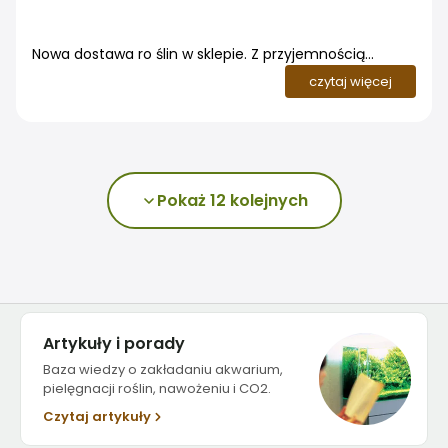
Nowa dostawa ro ślin w sklepie. Z przyjemnością
informujemy, że właśnie otrzymaliśmy świeżą dostawę
czytaj więcej
roślin akwariowych. W ofercie znalazło się blisko 280
gatunków i odmian roślin do akwariów słodkowodnych,
w tym popularne Anubiasy, Kryptokoryny, Rotale,
Echinodorusy, mchy, paprocie oraz rośliny pływające
Pokaż 12 kolejnych
Artykuły i porady
Baza wiedzy o zakładaniu akwarium,
pielęgnacji roślin, nawożeniu i CO2.
Czytaj artykuły