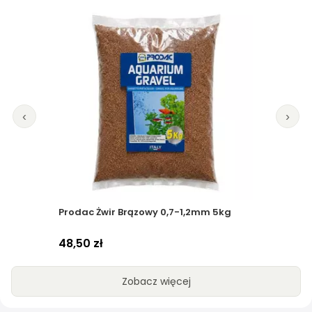
‹
›
Prodac Aquacil 350g
24,99 zł
Zobacz więcej