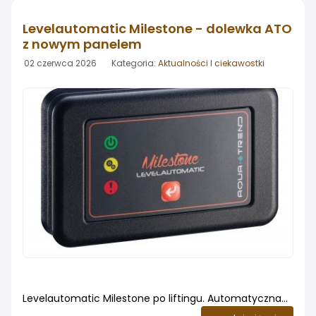
opakowania - sam nawóz oraz jego składniki pozostają
bez zmian.
Levelautomatic Milestone - dolewka ATO
z nowym panelem
02 czerwca 2026 Kategoria:
Aktualności I ciekawostki
Levelautomatic Milestone po liftingu. Automatyczna
dolewka Levelautomatic Milestone marki Aqua Trend