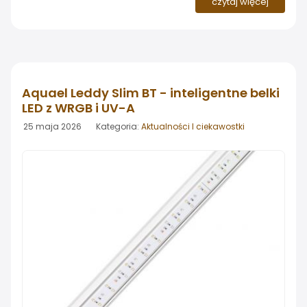
czytaj więcej
przeszła odświeżenie. Producent zmienił panel
frontowy urządzenia - dotychczasowy fizyczny
przycisk reset został zastąpiony nowoczesną
klawiaturą membranową.
Aquael Leddy Slim BT - inteligentne belki
LED z WRGB i UV-A
25 maja 2026 Kategoria:
Aktualności I ciekawostki