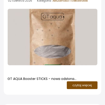
02 czerwca 2026 Kategoria:
Aktualności I ciekawostki
GT AQUA Booster STICKS - nowa odsłona
sprawdzonego nawozu. Dotychczasowe Pałeczki
czytaj więcej
Nawozowe GT AQUA trafiają na rynek pod nową nazwą
GT AQUA Booster STICKS. Zmiana obejmuje wyłącznie
nazwę produktu oraz odświeżoną szatę graficzną